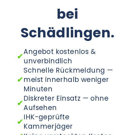
Behandlung aller betroffenen
Larven und Eier zu erfassen.
daher wichtig.
bei
Bereiche.
Unser Team achtet dabei auf
eine fachgerechte, sichere
Schädlingen.
Durchführung und gibt
Hinweise zur Nachsorge.
Angebot kostenlos &
✔
unverbindlich
Schnelle Rückmeldung —
✔
meist innerhalb weniger
Minuten
Diskreter Einsatz — ohne
✔
Aufsehen
IHK-geprüfte
✔
Kammerjäger