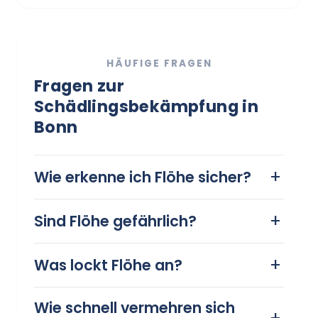
HÄUFIGE FRAGEN
Fragen zur
Schädlingsbekämpfung in
Bonn
Wie erkenne ich Flöhe sicher?
Flöhe sind kleine, braune bis
Sind Flöhe gefährlich?
schwarze Insekten, die sich
Flöhe sind in erster Linie lästig,
schnell bewegen und springen.
Was lockt Flöhe an?
da ihre Stiche starken Juckreiz
Typische Hinweise sind
Flöhe werden vor allem durch
und Hautirritationen
juckende Stiche, meist an
Wie schnell vermehren sich
Haustiere wie Hunde oder