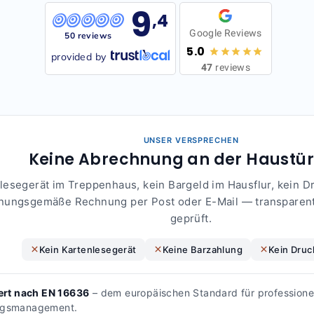
9
,4
Google Reviews
50 reviews
5.0
provided by
47
reviews
UNSER VERSPRECHEN
Keine Abrechnung an der Haustür.
lesegerät im Treppenhaus, kein Bargeld im Hausflur, kein Dr
nungsgemäße Rechnung per Post oder E-Mail — transparent
geprüft.
Kein Kartenlesegerät
Keine Barzahlung
Kein Druc
iert nach EN 16636
– dem europäischen Standard für professione
ngsmanagement.