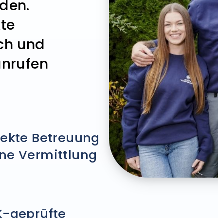
den.
kte
ch und
anrufen
rekte Betreuung
ne Vermittlung
K-geprüfte