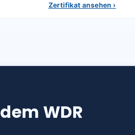
Zertifikat ansehen ›
s dem WDR