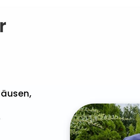
r
Mäusen,
e