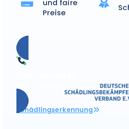
und faire
Sc
Preise
0231 999 499 91
Zur Zeit verfügbar
Schädlingserkennung