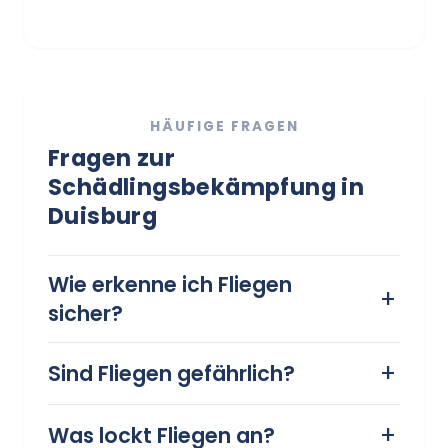
HÄUFIGE FRAGEN
Fragen zur
Schädlingsbekämpfung in
Duisburg
Wie erkenne ich Fliegen
sicher?
Fliegen sind meist durch ihr
Sind Fliegen gefährlich?
typisches Flugverhalten, das
Fliegen können
Summen und ihre Ansammlung
Was lockt Fliegen an?
Krankheitserreger übertragen,