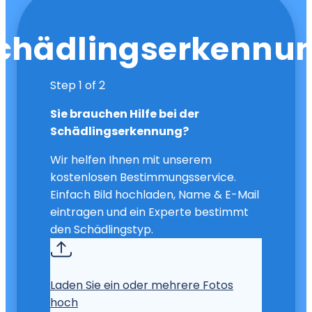
chädlingserkennu