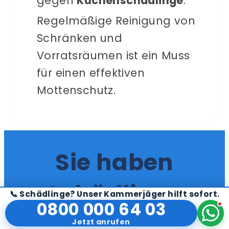
gegen
Küchenschädlinge
.
Regelmäßige Reinigung von
Schränken und
Vorratsräumen ist ein Muss
für einen effektiven
Mottenschutz.
Sie haben
Schädlinge
📞 Schädlinge? Unser Kammerjäger hilft sofort.
0800 000 64 03
entdeckt?
Jetzt anrufen