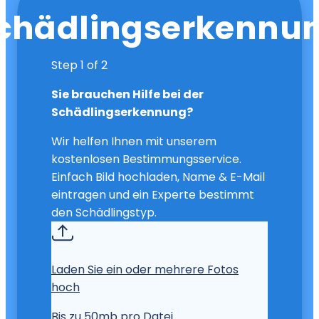
chädlingserkennu