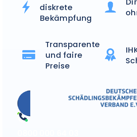
Di
diskrete
oh
Bekämpfung
Transparente
IH
und faire
Sc
Preise
0800 000 64 03