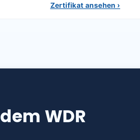
Zertifikat ansehen ›
s dem WDR