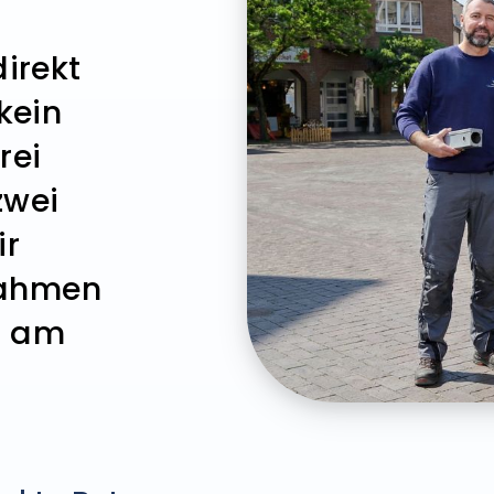
irekt
 kein
rei
zwei
ir
rahmen
h am