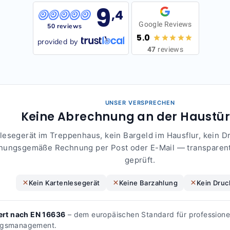
9
,4
Google Reviews
50 reviews
5.0
provided by
47
reviews
UNSER VERSPRECHEN
Keine Abrechnung an der Haustür.
lesegerät im Treppenhaus, kein Bargeld im Hausflur, kein Dr
nungsgemäße Rechnung per Post oder E-Mail — transparent
geprüft.
Kein Kartenlesegerät
Keine Barzahlung
Kein Druc
iert nach EN 16636
– dem europäischen Standard für professione
ngsmanagement.