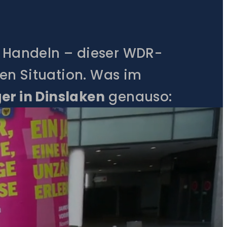
s Handeln – dieser WDR-
hen Situation. Was im
r in Dinslaken
genauso:
er Kanalufer als
tunde.