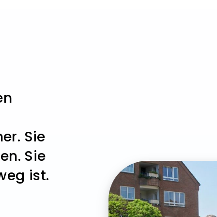
en
r. Sie
en. Sie
eg ist.