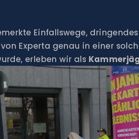
emerkte Einfallswege, dringende
b von Experta genau in einer solc
urde, erleben wir als
Kammerjäge
ridore wie den
Hiesfelder Wald
od
ebiete – und dann zählt jede S